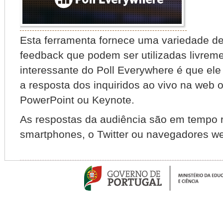
Esta
ferramenta
fornece
uma
variedade
d
feedback
que podem ser utilizadas livrem
interessante
do
Poll Everywhere
é
que
ele
a
resposta
dos inquiridos
ao vivo
na
web
PowerPoint
ou
Keynote.
As
respostas
da
audiência
são
em
tempo
smartphones
,
o
Twitter
ou
navegadores
we