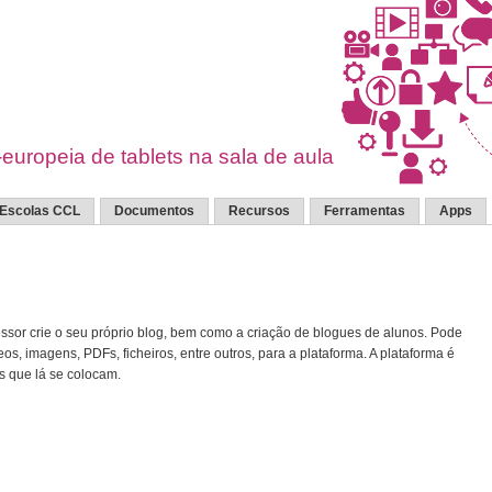
europeia de tablets na sala de aula
Escolas CCL
Documentos
Recursos
Ferramentas
Apps
essor crie o
seu
próprio
blog,
bem como
a criação de b
logues
de
alunos
.
P
ode
eos
,
imagens
,
PDFs
,
ficheiros, entre outros,
para
a
plataforma.
A plataforma é
s que lá se colocam
.