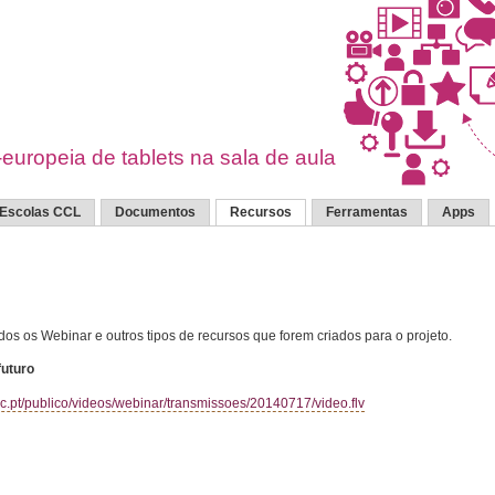
europeia de tablets na sala de aula
Escolas CCL
Documentos
Recursos
Ferramentas
Apps
dos os Webinar e outros tipos de recursos que forem criados para o projeto.
futuro
ec.pt/publico/videos/webinar/transmissoes/20140717/video.flv