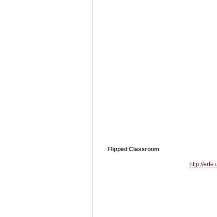
Flipped Classroom
http://erte